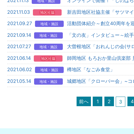
2021.11.13
オンラインで開催！「しのはら
地域・施設
2021.11.03
新吉田地区社協主催「サツマイ
地区社協
2021.09.27
活動団体紹介～創立40周年を
地域・施設
2021.09.14
「文の友」インタビュー～絵手
地域・施設
2021.07.27
大曽根地区「おれんじの会(サ
地域・施設
2021.06.14
師岡地区 もろおか里山倶楽部 
地区社協
2021.06.02
樽地区「なごみ食堂」
地域・施設
2021.05.14
城郷地区「クローバー会」~コ
地域・施設
前へ
1
2
4
3