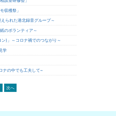
相談室研修会」
モ収穫祭」
迎えられた港北録音グループ～
紙のボランティア～
ロン)」～コロナ禍でのつながり～
見学
ロナの中でも工夫して~
次へ