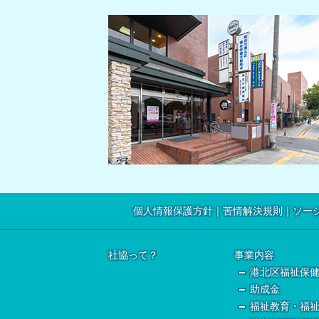
個人情報保護方針
苦情解決規則
ソー
社協って？
事業内容
港北区福祉保
助成金
福祉教育・福