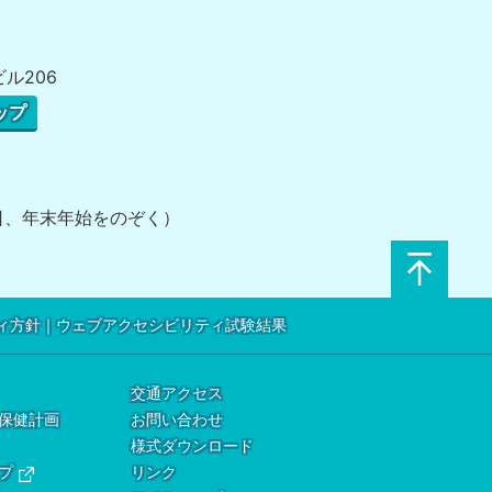
ビル206
ップ
祝日、年末年始をのぞく）
ィ方針
ウェブアクセシビリティ試験結果
交通アクセス
保健計画
お問い合わせ
様式ダウンロード
プ
リンク