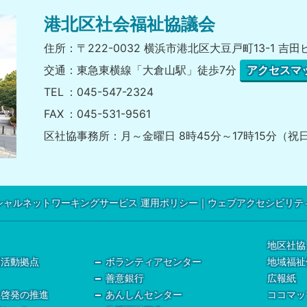
港北区社会福祉協議会
住所
〒222-0032 横浜市港北区大豆戸町13-1 吉田
交通
東急東横線「大倉山駅」徒歩7分
アクセスマ
TEL
045-547-2324
FAX
045-531-9561
区社協事務所
月～金曜日 8時45分～17時15分（
シャルネットワーキングサービス 運用ポリシー
ウェブアクセシビリテ
地区社協
健活動拠点
ボランティアセンター
地域福祉
善意銀行
広報紙
祉啓発の推進
あんしんセンター
ココマッ