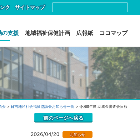
ンク
サイトマップ
動の支援
地域福祉保健計画
広報紙
ココマップ
議会
日吉地区社会福祉協議会お知らせ一覧
令和8年度 助成金審査会日程
前のページへ戻る
2026/04/20
お知らせ