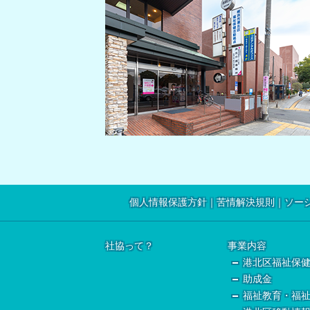
個人情報保護方針
苦情解決規則
ソー
社協って？
事業内容
港北区福祉保
助成金
福祉教育・福