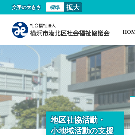
拡大
文字の大きさ
標準
HO
地区社協活動・
小地域活動の支援