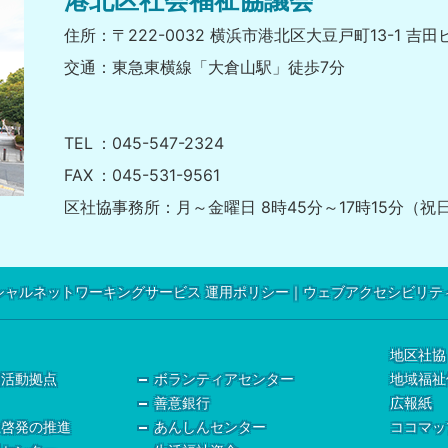
港北区社会福祉協議会
住所
〒222-0032 横浜市港北区大豆戸町13-1 吉田
交通
東急東横線「大倉山駅」徒歩7分
TEL
045-547-2324
FAX
045-531-9561
区社協事務所
月～金曜日 8時45分～17時15分（
シャルネットワーキングサービス 運用ポリシー
ウェブアクセシビリテ
地区社協
健活動拠点
ボランティアセンター
地域福祉
善意銀行
広報紙
祉啓発の推進
あんしんセンター
ココマッ