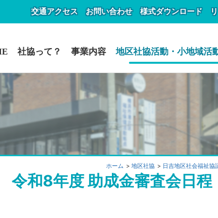
交通アクセス
お問い合わせ
様式ダウンロード
リ
ME
社協って？
事業内容
地区社協活動・小地域活
ホーム
地区社協
日吉地区社会福祉協
令和8年度 助成金審査会日程